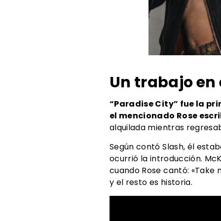
Guns N’ Ro
Un trabajo en
“Paradise City” fue la pr
el mencionado Rose escri
alquilada mientras regresa
Según contó Slash, él esta
ocurrió la introducción. Mc
cuando Rose cantó: «Take m
y el resto es historia.