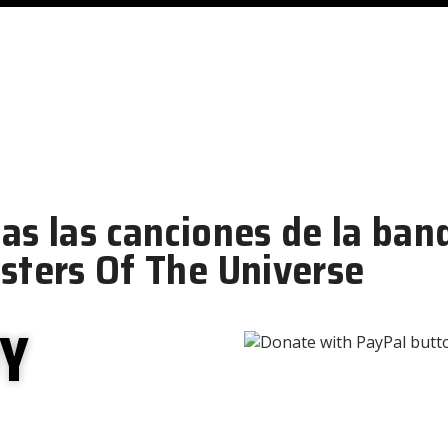
andas nombradas a partir
les
UY