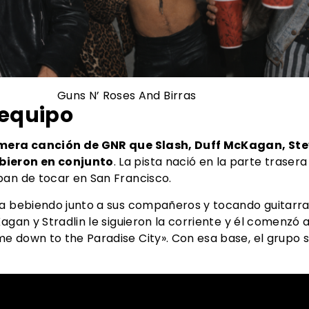
ses And Birras
 equipo
imera canción de GNR que Slash, Duff McKagan, Stev
bieron en conjunto
. La pista nació en la parte trase
ban de tocar en San Francisco.
ba bebiendo junto a sus compañeros y tocando guitarra
Kagan y Stradlin le siguieron la corriente y él comenzó
e down to the Paradise City». Con esa base, el grupo 