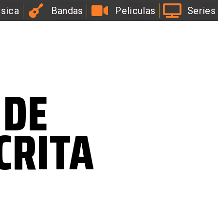
sica
Bandas
Peliculas
Series
l
a
B
i
r
r
a
 DE
CRITA