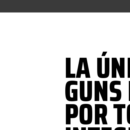
LA ÚN
GUNS 
POR T