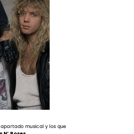
 apartado musical y los que
s N’
Roses
.