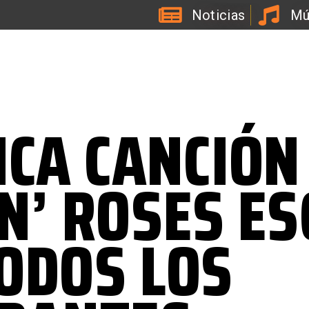
Noticias
Mú
L
a
R
a
d
i
o
d
e
l
C
o
a
c
h
d
e
ICA CANCIÓN
N’ ROSES ES
ODOS LOS