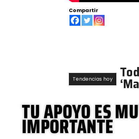
Compartir
5 b
rea
Tendencias hoy
TU APOYO ES M
IMPORTANTE