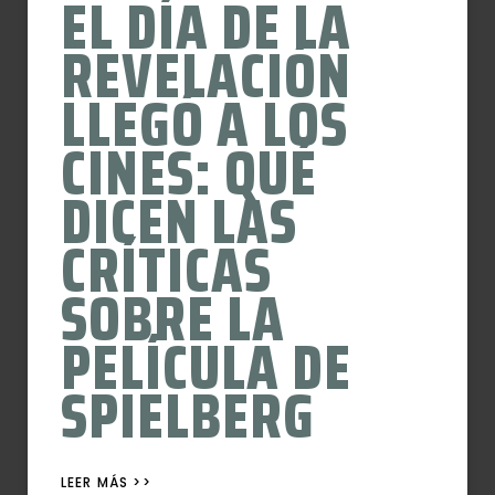
EL DÍA DE LA
REVELACIÓN
LLEGÓ A LOS
CINES: QUÉ
DICEN LAS
CRÍTICAS
SOBRE LA
PELÍCULA DE
SPIELBERG
LEER MÁS >>