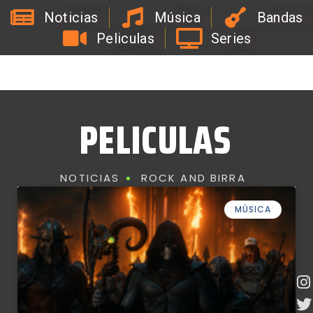
Noticias
Música
Bandas
Peliculas
Series
#
Y
i
o
d
e
l
C
o
a
c
h
d
e
l
a
B
i
r
r
a
C
n
o
d
C
a
PELICULAS
NOTICIAS
ROCK AND BIRRA
MÚSICA