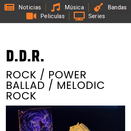
Noticias
Música
Bandas
Peliculas
Series
L
a
R
a
d
i
o
d
e
l
C
o
a
c
h
d
e
l
a
B
i
r
r
a
D.D.R.
ROCK / POWER
BALLAD / MELODIC
ROCK