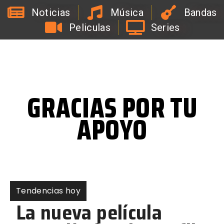
Noticias
Música
Bandas
Peliculas
Series
L
a
R
a
d
i
o
d
e
l
C
o
a
c
h
d
e
l
a
B
i
r
r
a
GRACIAS POR TU
APOYO
Tendencias hoy
La nueva película