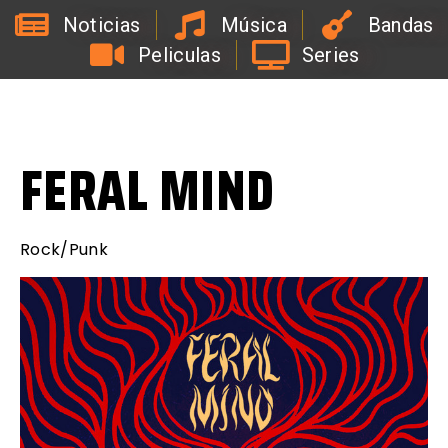
Noticias
Música
Bandas
Peliculas
Series
L
a
R
a
d
i
o
d
e
l
C
o
a
c
h
d
e
l
a
B
i
r
r
a
FERAL MIND
Rock/Punk