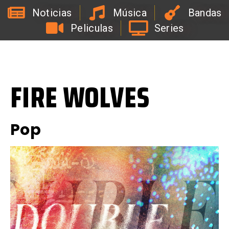
Noticias
Música
Bandas
Peliculas
Series
L
a
R
a
d
i
o
d
e
l
C
o
a
c
h
d
e
l
a
B
i
r
r
a
FIRE WOLVES
Pop