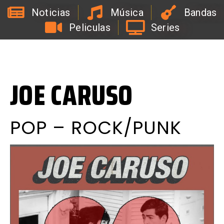
Noticias
Música
Bandas
Peliculas
Series
#
Y
C
o
n
C
e
r
v
e
z
a
E
s
M
e
j
o
r
JOE CARUSO
POP – ROCK/PUNK