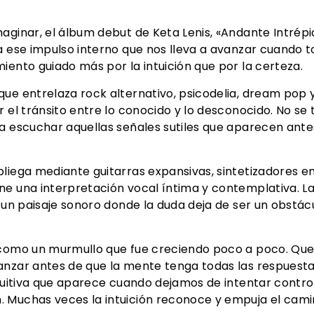
aginar, el álbum debut de Keta Lenis, «Andante Intrép
a ese impulso interno que nos lleva a avanzar cuando t
iento guiado más por la intuición que por la certeza.
ue entrelaza rock alternativo, psicodelia, dream pop y
r el tránsito entre lo conocido y lo desconocido. No se
a escuchar aquellas señales sutiles que aparecen ante
pliega mediante guitarras expansivas, sintetizadores 
ne una interpretación vocal íntima y contemplativa. 
o un paisaje sonoro donde la duda deja de ser un obstá
, como un murmullo que fue creciendo poco a poco. Qu
nzar antes de que la mente tenga todas las respuestas
intuitiva que aparece cuando dejamos de intentar cont
 Muchas veces la intuición reconoce y empuja el camin