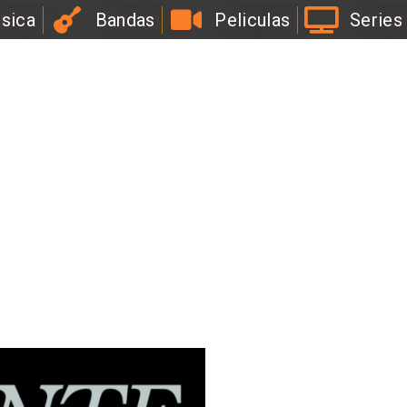
sica
Bandas
Peliculas
Series
l
a
B
i
r
r
a