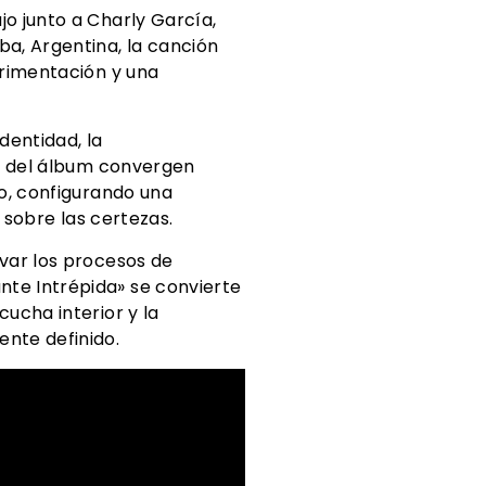
o junto a Charly García,
a, Argentina, la canción
erimentación y una
dentidad, la
go del álbum convergen
co, configurando una
 sobre las certezas.
var los procesos de
te Intrépida» se convierte
ucha interior y la
nte definido.