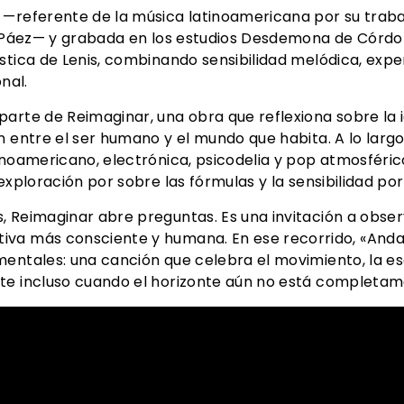
 —referente de la música latinoamericana por su trabaj
to Páez— y grabada en los estudios Desdemona de Córdob
ística de Lenis, combinando sensibilidad melódica, exp
nal.
arte de Reimaginar, una obra que reflexiona sobre la i
n entre el ser humano y el mundo que habita. A lo lar
inoamericano, electrónica, psicodelia y pop atmosféri
exploración por sobre las fórmulas y la sensibilidad por
, Reimaginar abre preguntas. Es una invitación a obser
va más consciente y humana. En ese recorrido, «Andan
entales: una canción que celebra el movimiento, la esc
te incluso cuando el horizonte aún no está completame