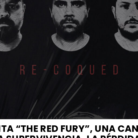
NTA “THE RED FURY”, UNA CA