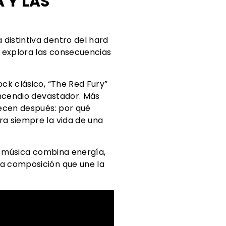
 Y LAS
distintiva dentro del hard
e explora las consecuencias
ck clásico, “The Red Fury”
incendio devastador. Más
necen después: por qué
ra siempre la vida de una
la música combina energía,
na composición que une la