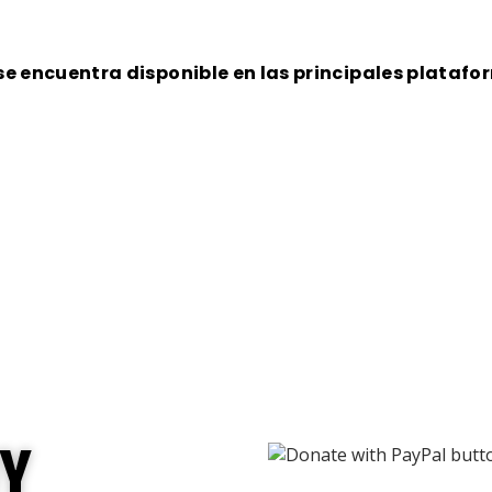
se encuentra disponible en las principales plataf
andas nombradas a partir 
les
UY