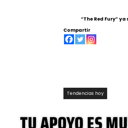
“The Red Fury” ya 
Compartir
5 b
rea
Tendencias hoy
TU APOYO ES M