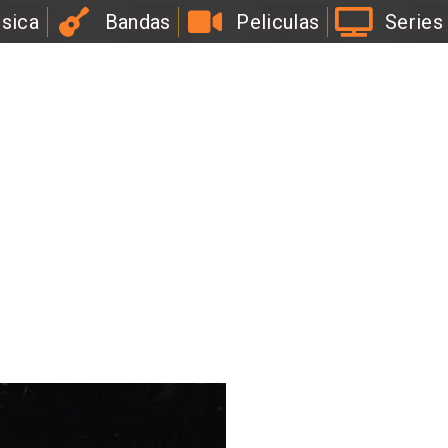
sica
Bandas
Peliculas
Series
l
a
B
i
r
r
a