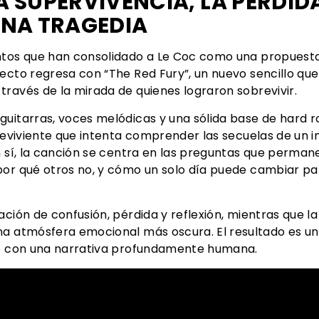
 SUPERVIVENCIA, LA PÉRDIDA
UNA TRAGEDIA
ntos que han consolidado a Le Coc como una propuesta 
ecto regresa con “The Red Fury”, un nuevo sencillo qu
ravés de la mirada de quienes lograron sobrevivir.
uitarras, voces melódicas y una sólida base de hard ro
breviviente que intenta comprender las secuelas de un 
n sí, la canción se centra en las preguntas que perma
por qué otros no, y cómo un solo día puede cambiar pa
ación de confusión, pérdida y reflexión, mientras que 
na atmósfera emocional más oscura. El resultado es u
co con una narrativa profundamente humana.