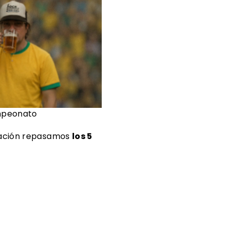
onato
uación repasamos
los 5