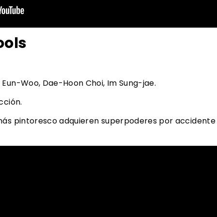
ols
a Eun-Woo, Dae-Hoon Choi, Im Sung-jae.
cción.
más pintoresco adquieren superpoderes por accidente 