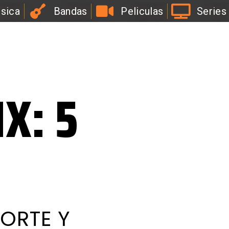
sica
Bandas
Peliculas
Series
l
a
B
i
r
r
a
X: 5
ORTE Y