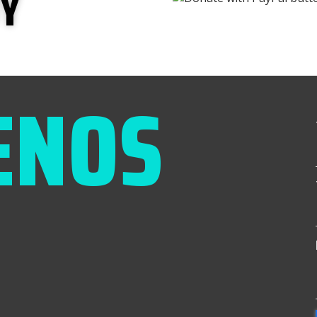
UY
ENOS