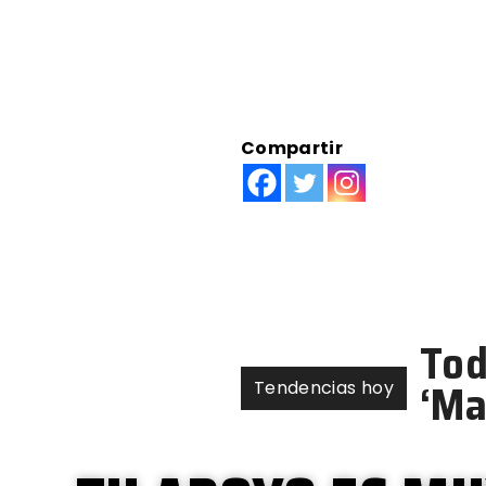
Compartir
5 b
rea
Tendencias hoy