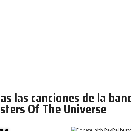
andas nombradas a partir 
les