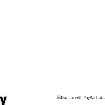
andas nombradas a partir 
les
UY