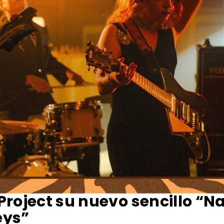
roject su nuevo sencillo “N
eys”