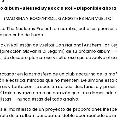
mo álbum «Blessed By Rock’n’Roll» Disponible ahora
¡MADRINA Y ROCK’N’ROLL GANGSTERS HAN VUELTO!
. The Nucleons Project, en cambio, echa las puertas a
e una nube de humo.
ck’n’Roll están de vuelta! Con National Anthem For Key
 (dirección Giovanni Di Legami) de su próximo álbum —
, de descaro glamuroso y sulfuroso que devuelve el cao
ectador en la atmósfera de un club nocturno de la mafia
n eléctrica, miradas que no mienten. De Simone está ahí
ras y tentación. La sección de cuerdas, furiosa y prec
n rítmica avanza como un corazón que late demasiado rá
listas — nunca estás del todo a salvo.
 el manifiesto de un proyecto de proporciones inesper
isible de un álbum conceptual doble acompañado de un