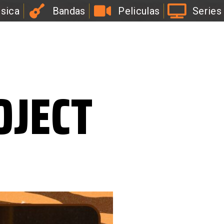
sica
Bandas
Peliculas
Series
l
a
B
i
r
r
a
OJECT