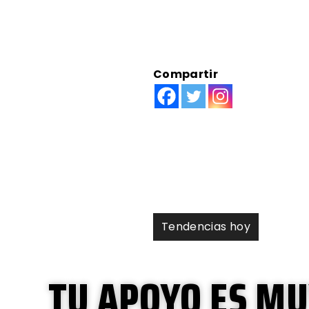
Compartir
5 b
rea
Tendencias hoy
TU APOYO ES M