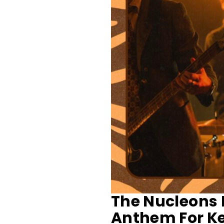
The Nucleons P
Anthem For K