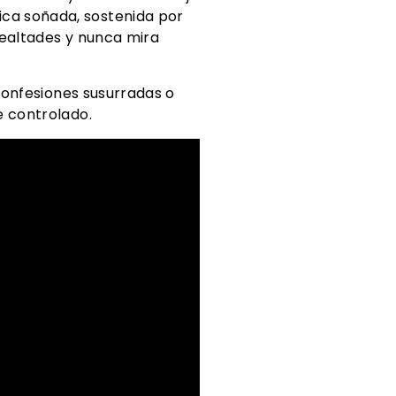
ica soñada, sostenida por
lealtades y nunca mira
 confesiones susurradas o
e controlado.