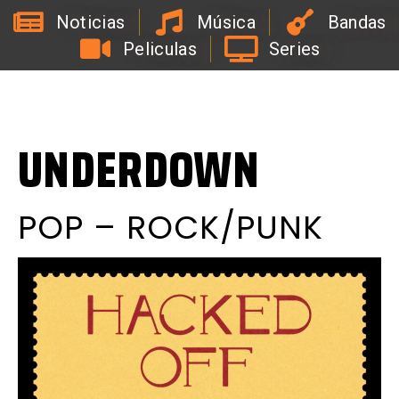
Noticias
Música
Bandas
Peliculas
Series
a
R
a
d
i
o
d
e
l
C
o
a
c
h
d
e
l
a
B
i
r
r
a
L
#
UNDERDOWN
POP – ROCK/PUNK