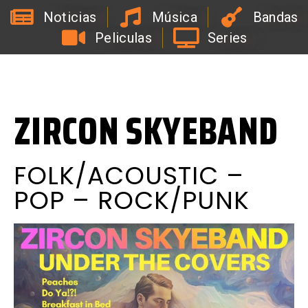
Noticias
Música
Bandas
Peliculas
Series
#
Y
C
i
o
d
e
l
C
o
a
c
h
d
e
l
a
B
i
r
r
a
o
n
C
d
a
ZIRCON SKYEBAND
FOLK/ACOUSTIC –
POP – ROCK/PUNK