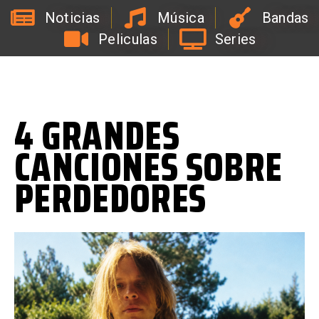
Noticias
Música
Bandas
Peliculas
Series
L
a
R
a
d
i
o
d
e
l
C
o
a
c
h
d
e
l
a
B
i
r
r
a
4 GRANDES
CANCIONES SOBRE
PERDEDORES