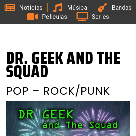
Noticias
Música
Bandas
Peliculas
Series
L
a
R
a
d
i
o
d
e
l
C
o
a
c
h
d
e
l
a
B
i
r
r
a
DR. GEEK AND THE
SQUAD
POP – ROCK/PUNK