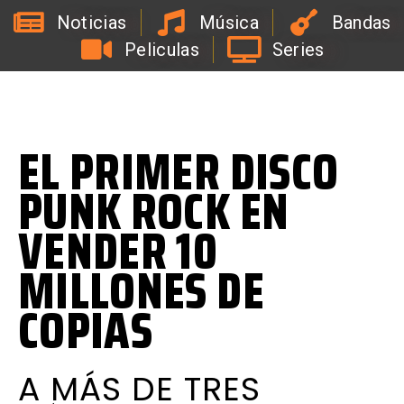
Noticias
Música
Bandas
Peliculas
Series
L
a
R
a
d
i
o
d
e
l
C
o
a
c
h
d
e
l
a
B
i
r
r
a
EL PRIMER DISCO
PUNK ROCK EN
VENDER 10
MILLONES DE
COPIAS
A MÁS DE TRES