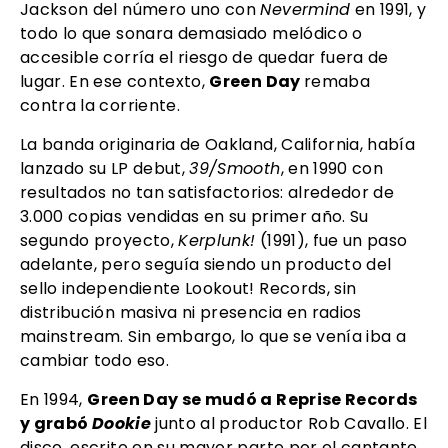
Jackson del número uno con
Nevermind
en 1991, y
todo lo que sonara demasiado melódico o
accesible corría el riesgo de quedar fuera de
lugar. En ese contexto,
Green Day
remaba
contra la corriente.
La banda originaria de Oakland, California, había
lanzado su LP debut,
39/Smooth
, en 1990 con
resultados no tan satisfactorios: alrededor de
3.000 copias vendidas en su primer año. Su
segundo proyecto,
Kerplunk!
(1991), fue un paso
adelante, pero seguía siendo un producto del
sello independiente Lookout! Records, sin
distribución masiva ni presencia en radios
mainstream. Sin embargo, lo que se venía iba a
cambiar todo eso.
En 1994,
Green Day se mudó a Reprise Records
y grabó
Dookie
junto al productor Rob Cavallo. El
disco, escrito en su mayor parte por el cantante