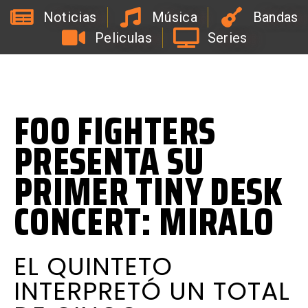
Noticias
Música
Bandas
Peliculas
Series
L
a
R
a
d
i
o
d
e
l
C
o
a
c
h
d
e
l
a
B
i
r
r
a
FOO FIGHTERS
PRESENTA SU
PRIMER TINY DESK
CONCERT: MIRALO
EL QUINTETO
INTERPRETÓ UN TOTAL