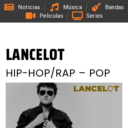
Noticias
Música
Bandas
Peliculas
Series
L
a
R
a
d
i
o
d
e
l
C
o
a
c
h
d
e
l
a
B
i
r
r
a
LANCELOT
HIP-HOP/RAP – POP