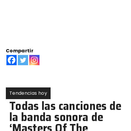
Compartir
Tendencias hoy
5 
par
rea