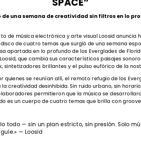
SPACE”
de una semana de creatividad sin filtros en lo pr
cto de música electrónica y arte visual Loosid anuncia 
-disco de cuatro temas que surgió de una semana esp
a apartada en lo profundo de los Everglades de Florid
oosid, que cambia sus característicos paisajes sonoros
, sintetizadores brillantes y el pulso eufórico de la nost
 quienes se reunían allí, el remoto refugio de los Ever
a creatividad desinhibida. Sin ruido urbano, sin horario
colaboradores permitieron que la música se desarroll
ado es un cuerpo de cuatro temas que brilla con groove
 todo — sin un plan estricto, sin presión. Solo mú
guíe.» — Loosid