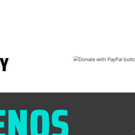
UY
ENOS