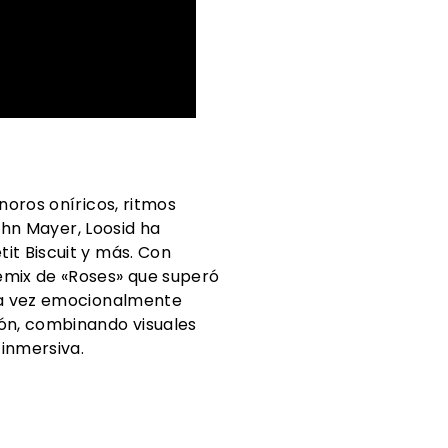
noros oníricos, ritmos
ohn Mayer, Loosid ha
it Biscuit y más. Con
mix de «Roses» que superó
 la vez emocionalmente
ión, combinando visuales
inmersiva.