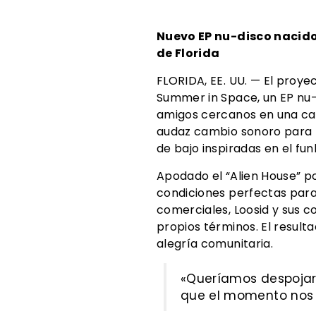
Nuevo EP nu-disco nacido 
de Florida
FLORIDA, EE. UU. — El proye
Summer in Space, un EP nu
amigos cercanos en una cas
audaz cambio sonoro para L
de bajo inspiradas en el funk
Apodado el “Alien House” por
condiciones perfectas para l
comerciales, Loosid y sus 
propios términos. El result
alegría comunitaria.
«Queríamos despojarlo
que el momento nos 