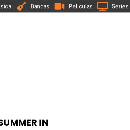
sica
Bandas
Peliculas
Series
“SUMMER IN