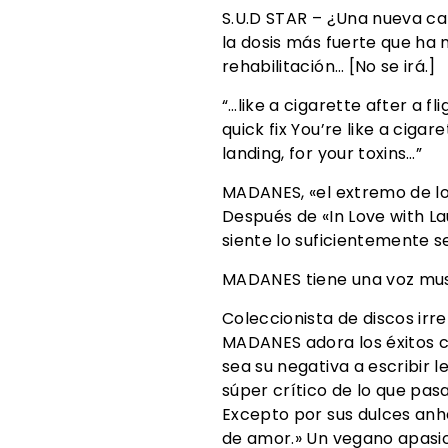
S.U.D STAR – ¿Una nueva c
la dosis más fuerte que ha
rehabilitación… [No se irá.]
“…like a cigarette after a fl
quick fix You’re like a ciga
landing, for your toxins…”
MADANES, «el extremo de l
Después de «In Love with La
siente lo suficientemente 
MADANES tiene una voz musi
Coleccionista de discos ir
MADANES adora los éxitos co
sea su negativa a escribir
súper crítico de lo que pas
Excepto por sus dulces anhe
de amor.» Un vegano apasio