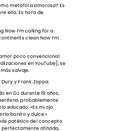
como metáfora amorosa? Es
e ella. Es hora de
ong Now I’m calling for a
g continents clean Now I’m
 amor poco convencional.
ualizaciones en YouTube], se
 más salvaje.
 Dury y Frank Zappa.
do en DJ durante 19 años,
a periferia probablemente
lo educado. «Es mi ojo
rlo bonito y dulce.»
 más patético del concepto
, perfectamente afinada,