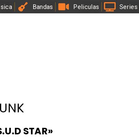
sica
Bandas
Peliculas
Series
l
a
B
i
r
r
a
PUNK
S.U.D STAR»