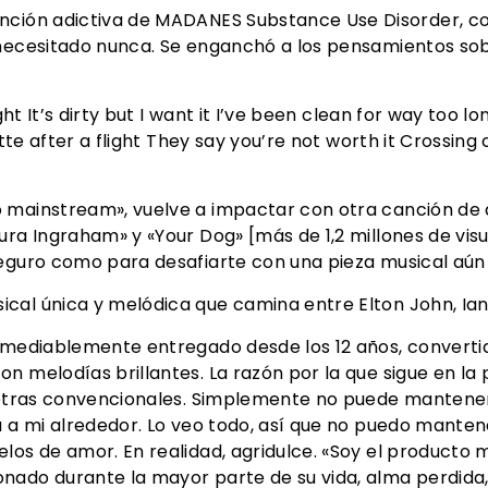
anción adictiva de MADANES Substance Use Disorder, 
 necesitado nunca. Se enganchó a los pensamientos sobr
ight It’s dirty but I want it I’ve been clean for way too l
rette after a flight They say you’re not worth it Crossin
o mainstream», vuelve a impactar con otra canción de
ura Ingraham» y «Your Dog» [más de 1,2 millones de vis
seguro como para desafiarte con una pieza musical aún
cal única y melódica que camina entre Elton John, Ian
remediablemente entregado desde los 12 años, converti
n melodías brillantes. La razón por la que sigue en l
 letras convencionales. Simplemente no puede mantener
a a mi alrededor. Lo veo todo, así que no puedo mantene
los de amor. En realidad, agridulce. «Soy el producto
nado durante la mayor parte de su vida, alma perdida