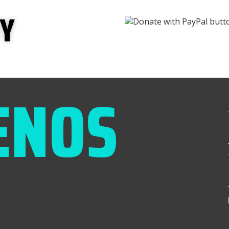
UY
ENOS