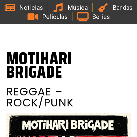
Noticias
Música
Bandas
Peliculas
Series
#
Y
a
d
i
o
d
e
l
C
o
a
c
h
d
e
l
a
B
i
r
r
a
C
R
o
MOTIHARI
BRIGADE
REGGAE –
ROCK/PUNK