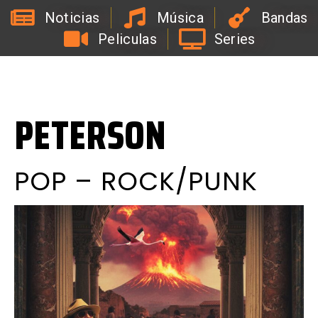
Noticias
Música
Bandas
Peliculas
Series
L
a
R
a
d
i
o
d
e
l
C
o
a
c
h
d
e
l
a
B
i
r
r
a
PETERSON
POP – ROCK/PUNK