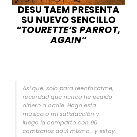
DESU TAEM PRESENTA
SU NUEVO SENCILLO
“
TOURETTE’S PARROT,
AGAIN”
Otro capítulo más en la vida de vivir con el
loro de Tourette
DESU TAEM SAVAGE RETRO ROCK
Así que, solo para reenfocarme,
recordad que nunca he pedido
dinero a nadie. Hago esta
música a mi satisfacción y
luego la comparto con 90
comisarios aquí mismo… y estoy