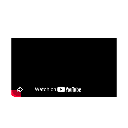
005, 006–010, 011–015 y siguientes. El
catálogo nunca se reinicia. Solo crece.