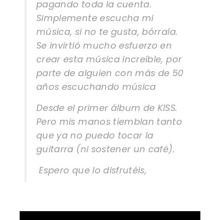
pagando toda la cuenta.
Simplemente escucha mi
música, si no te gusta, bórrala.
Se invirtió mucho esfuerzo en
crear esta música increíble, por
parte de alguien con más de 50
años escuchando música
Desde el primer álbum de KISS.
Pero mis manos tiemblan tanto
que ya no puedo tocar la
guitarra (ni sostener un café).
Espero que lo disfrutéis,
Shan, DT
.