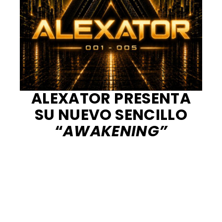
ALEXATOR PRESENTA
SU NUEVO SENCILLO
“
AWAKENING”
ALEXATOR es un catálogo internacional de
música instrumental en continua
expansión. El proyecto no se basa en
álbumes, sencillos o EPs desconectados.
Cada tema recibe un número de catálogo
permanente, un título individual y su propia