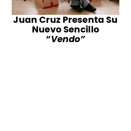
Juan Cruz Presenta Su
Nuevo Sencillo
“
Vendo”
El artista independiente
Juan Cruz
ha
presentado su nuevo sencillo titulado
«Vendo»
, el cual funciona como el
segundo adelanto oficial de su próximo
disco debut
.
La canción está descrita como una
propuesta musical ideal para reconectar
en esos días en los que el mundo exterior
se vuelve un lugar difícil de habitar.
El sencillo destaca por proyectar una
atmósfera de pura determinación y