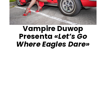
Vampire Duwop
Presenta
«Let’s Go
Where Eagles Dare»
¡Vampire Duwop ha tomado una canción
clásica de punk rock de los Misfits y la ha
convertido en un dúo mortal!
Skeema y Otsikheta son vampiros
inmortales en camino a Skyworld tras la
destrucción de su planeta natal, la madre
tierra.