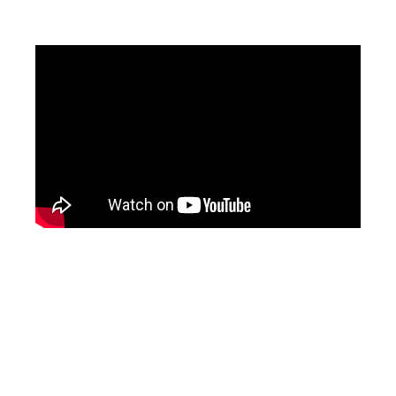
confianza sobre el beat.
El tema ya se encuentra disponible para su
reproducción en las principales
plataformas de streaming musical.