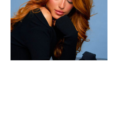
Vale P Presenta Su Nuevo Sencillo
“
Desilusión”
“Desilusión” es el sencillo más reciente de
la artista emergente latina Vale P, lanzado
oficialmente el 29 de julio de 2026 bajo el
sello Copar Music, Inc.
Desilusión
Trata sobre el desamor, el
proceso de sanar un corazón roto y la