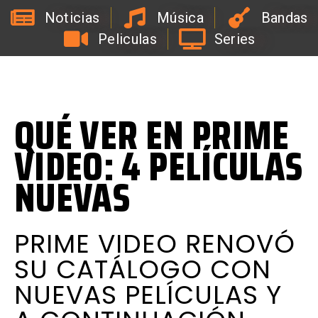
Noticias
Música
Bandas
Peliculas
Series
L
a
R
a
d
i
o
d
e
l
C
o
a
c
h
d
e
l
a
B
i
r
r
a
QUÉ VER EN PRIME
VIDEO: 4 PELÍCULAS
NUEVAS
PRIME VIDEO RENOVÓ
SU CATÁLOGO CON
NUEVAS PELÍCULAS Y